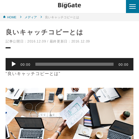
HOME
メディア
良いキャッチコピーとは
HOME
良いキャッチコピーとは
はじめての方へ
記事公開日：2016.12.09 / 最終更新日：2016.12.09
業務内容
音
00:00
00:00
声
実績事例
“良いキャッチコピーとは”
プ
レ
会社概要
ー
ヤ
ブログ
ー
お問い合わせはこちら